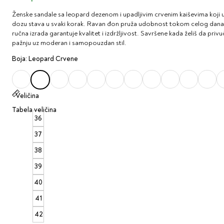
Ženske sandale sa leopard dezenom i upadljivim crvenim kaiševima koji
dozu stava u svaki korak. Ravan đon pruža udobnost tokom celog dana
ručna izrada garantuje kvalitet i izdržljivost. Savršene kada želiš da priv
pažnju uz moderan i samopouzdan stil.
Boja: Leopard Crvene
Veličina
Tabela veličina
36
37
38
39
40
41
42