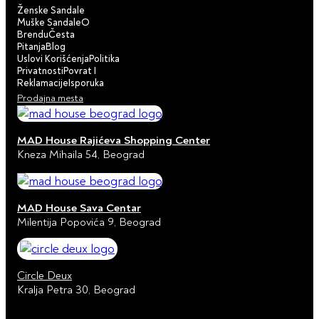
Ženske Sandale
Muške Sandale
O
Brendu
Česta
Pitanja
Blog
Uslovi Korišćenja
Politika
Privatnosti
Povrat I
Reklamacije
Isporuka
Prodajna mesta
MAD House Rajićeva Shopping Center
Kneza Mihaila 54, Beograd
MAD House Sava Centar
Milentija Popovića 9, Beograd
Circle Deux
Kralja Petra 30, Beograd