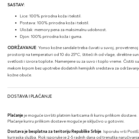
SASTAV:
Lice: 100% prirodna koža i tekstil.
Postava: 100% prirodna koža i tekstil.
Uložak: memory pena za maksimalnu udobnost.
Djon: 100% prirodna koža i guma.
ODRŽAVANJE
: Yonso kožne sandale treba čuvati u suvoj, provetrenoj
prostoriji na temperaturi od 10 do 25°C, štiteći ih od vlage, direktne su
svetlosti i izvora toplote. Namenjene su za suvo i toplo vreme. Čistiti s
mekom krpom bez upotrebe dodatnih hemijskih sredstava za održavanj
kožne obuće.
DOSTAVA I PLAĆANJE
Plaćanje
je moguće izvršiti platnim karticama ili kuriru prilikom dostave.
Plaćanje kuriru prilikom dostave moguće je isključivo u gotovini.
Dostava je besplatna za teritoriju Republike Srbije
. Isporuku vrši Post
kuriraska služba. Rok isporuke je 2-5 radnih dana od trenutka naručivanj