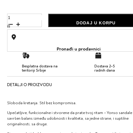
Red
Leopard
DODAJ U KORPU
ili
količina
Pronađi u prodavnici
Besplatna dostava na
Dostava 2–5
teritoriji Srbije
radnih dana
DETALJI O PROIZVODU
Sloboda kretanja. Stil bez kompromisa.
Upečatljive, funkcionalne i stvorene da prate tvoj ritam – Yonso sandale
savršen balans između udobnosti i kvaliteta, sa jedne strane, i suptilne
originalnosti, sa druge.