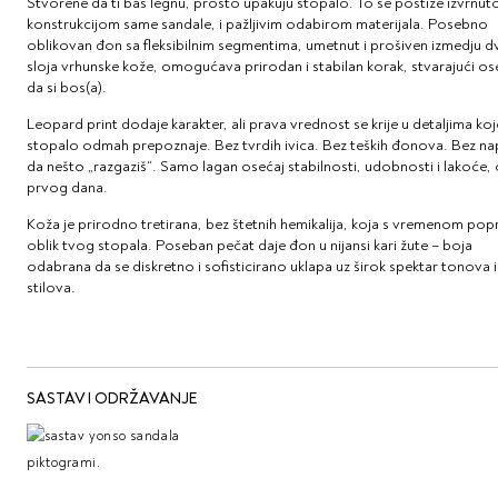
Stvorene da ti baš legnu, prosto upakuju stopalo. To se postiže izvrnu
konstrukcijom same sandale, i pažljivim odabirom materijala. Posebno
oblikovan đon sa fleksibilnim segmentima, umetnut i prošiven izmedju d
sloja vrhunske kože, omogućava prirodan i stabilan korak, stvarajući os
da si bos(a).
Leopard print dodaje karakter, ali prava vrednost se krije u detaljima koj
stopalo odmah prepoznaje. Bez tvrdih ivica. Bez teških đonova. Bez n
da nešto „razgaziš“. Samo lagan osećaj stabilnosti, udobnosti i lakoće,
prvog dana.
Koža je prirodno tretirana, bez štetnih hemikalija, koja s vremenom pop
oblik tvog stopala. Poseban pečat daje đon u nijansi kari žute – boja
odabrana da se diskretno i sofisticirano uklapa uz širok spektar tonova i
stilova.
SASTAV I ODRŽAVANJE