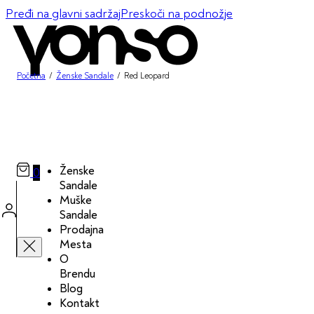
Pređi na glavni sadržaj
Preskoči na podnožje
Početna
/
Ženske Sandale
/
Red Leopard
Ženske
0
Sandale
Muške
Sandale
Prodajna
Mesta
O
Brendu
Blog
Kontakt