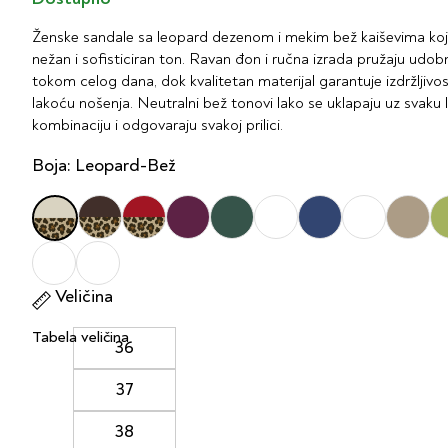
Ženske sandale sa leopard dezenom i mekim bež kaiševima koj
nežan i sofisticiran ton. Ravan đon i ručna izrada pružaju udob
tokom celog dana, dok kvalitetan materijal garantuje izdržljivos
lakoću nošenja. Neutralni bež tonovi lako se uklapaju uz svaku 
kombinaciju i odgovaraju svakoj prilici.
Boja: Leopard-Bež
Veličina
Tabela veličina
36
37
38