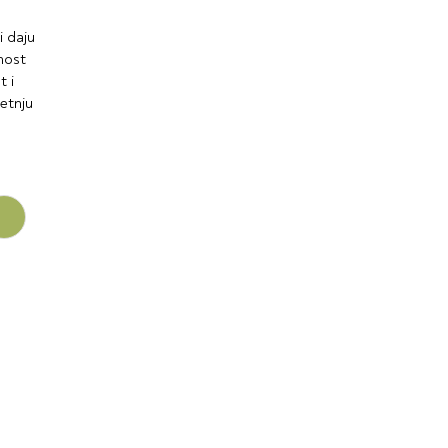
i daju
nost
t i
letnju