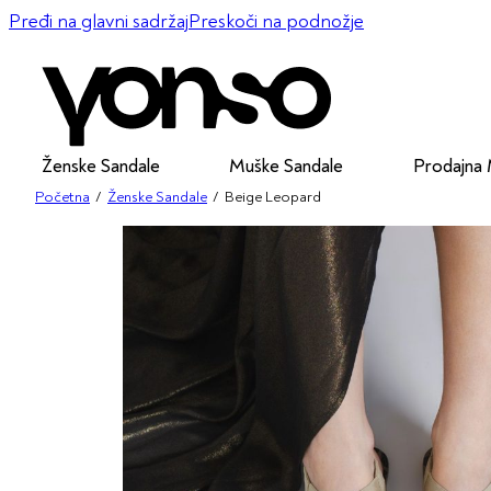
Pređi na glavni sadržaj
Preskoči na podnožje
Ženske Sandale
Muške Sandale
Prodajna
Početna
/
Ženske Sandale
/
Beige Leopard