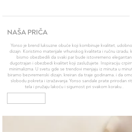
NAŠA PRIČA
Yonso je brend luksuzne obuće koji kombinuje kvalitet, udobno
dizajn. Koristimo materijale vrhunskog kvaliteta i ručnu izradu, 
bismo obezbedili da svaki par bude istovremeno elegantan
dugotrajan i obezbedi kvalitet koji zaslužujete. Inspiraciju crpim
minimalizma. U svetu gde se trendovi menjaju iz minuta u minut
biramo bezvremenski dizajn, kreiran da traje godinama, i da om
slobodu pokreta i izražavanja. Yonso sandale prate prirodan r
tela i pružaju lakoću i sigurnost pri svakom koraku…
VIŠE O BRENDU