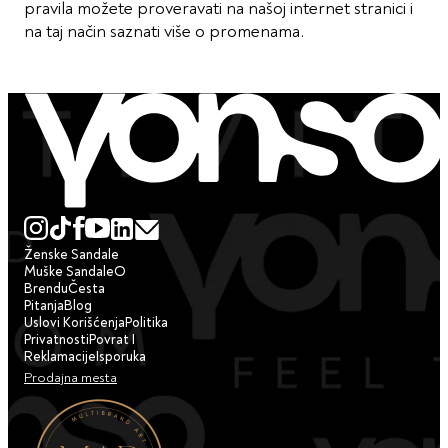
pravila možete proveravati na našoj internet stranici i
na taj način saznati više o promenama.
Ženske Sandale
Muške Sandale
O
Brendu
Česta
Pitanja
Blog
Uslovi Korišćenja
Politika
Privatnosti
Povrat I
Reklamacije
Isporuka
Prodajna mesta