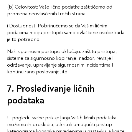
(b) Celovitost: Vaše lične podatke zaštitićemo od
promena neovlašćenih trećih strana.
i Dostupnost: Pobrinućemo se da Vašim ličnim
podacima mogu pristupiti samo ovlašćene osobe kada
je to potrebno.
Naši sigurnosni postupci uključuju: zaštitu pristupa,
sisteme za sigurnosno kopiranje, nadzor, revizije I
održavanje, upravljanje sigurnosnim incidentima I
kontinuirano poslovanje, itd.
7. Prosleđivanje ličnih
podataka
U pogledu svrhe prikupljanja Vaših ličnih podataka
možemo ih proslediti, otkriti ili omogućiti pristup
kategorijama korisnika navedenima u nastavku, a koji te