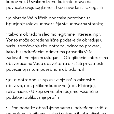
kupovine). U svakom trenutku imate pravo da
povučete svoju saglasnost bez navođenja razloga; ili
• je obrada Vaših ličnih podataka potrebna za
ispunjenje uslova ugovora čija ste ugovorna stranka; ili
• takvom obradom sledimo legitimne interese, npr.
Yonso može određene lične podatke da obrađuje u
svrhu sprečavanja zloupotrebe, odnosno prevare,
kako bi u određenim primerima proverila Vaše
zadovoljstvo njenim uslugama. O legitimnim interesima
obavestićemo Vas u obaveštenju o zaštiti privatnosti
povezanoj sa tom posebnom obradom; ili
• je to potrebno za ispunjavanje naših zakonskih
obaveza, npr. prilikom kupovine,(npr. Plaćanje),
reklamacije. • U koje svrhe obrađujemo Vaše lične
podatke i oblikovanje profila
• Lične podatke obrađujemo samo u određene, izričito
potvrđene i legitimne svrhe i nećemo ih obrađivati na