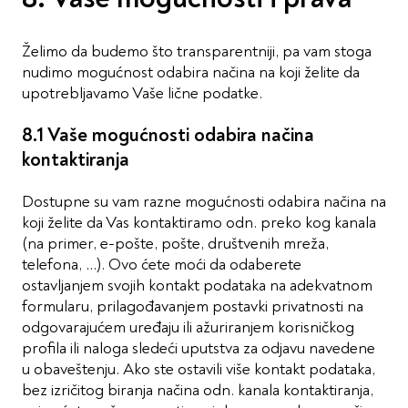
Želimo da budemo što transparentniji, pa vam stoga
nudimo mogućnost odabira načina na koji želite da
upotrebljavamo Vaše lične podatke.
8.1 Vaše mogućnosti odabira načina
kontaktiranja
Dostupne su vam razne mogućnosti odabira načina na
koji želite da Vas kontaktiramo odn. preko kog kanala
(na primer, e-pošte, pošte, društvenih mreža,
telefona, …). Ovo ćete moći da odaberete
ostavljanjem svojih kontakt podataka na adekvatnom
formularu, prilagođavanjem postavki privatnosti na
odgovarajućem uređaju ili ažuriranjem korisničkog
profila ili naloga sledeći uputstva za odjavu navedene
u obaveštenju. Ako ste ostavili više kontakt podataka,
bez izričitog biranja načina odn. kanala kontaktiranja,