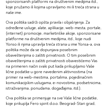
sponzorisanih platformi na društvenim medijima itd.,
koje pružamo ili kojima upravljamo mi ili treća strana u
naše ime.
Ova politika sadrži opšta pravila i objašnjenja. Za
određene usluge, alate, aplikacije, web-mesta, portale,
(internet) promocije, marketinške akcije, sponzorisane
platforme na društvenim medijima, itd., koje nudi
Yonso ili njima upravlja treća strana u ime Yonsa-a, ova
politika može da se dopunjava posebnim
obaveštenjima o zaštiti privatnosti. O tim posebnim
obaveštenjima o zaštiti privatnosti obavestićemo Vas
na primeren način svaki put kada prikupljamo Vaše
lične podatke u gore navedenim aktivnostima (na
primer na web-mestima, portalima, pojedinačnim
komunikacijskim uslugama, e-novostima, podsetnicima,
istraživanjima, ponudama, događajima, itd.).
Ova politika se primenjuje na sve Vaše lične podatke,
koje prikuplja Fero spirit d.o.o. Beograd-Stari grad,