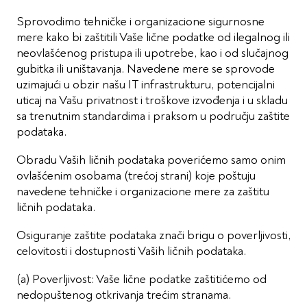
Sprovodimo tehničke i organizacione sigurnosne
mere kako bi zaštitili Vaše lične podatke od ilegalnog ili
neovlašćenog pristupa ili upotrebe, kao i od slučajnog
gubitka ili uništavanja. Navedene mere se sprovode
uzimajući u obzir našu IT infrastrukturu, potencijalni
uticaj na Vašu privatnost i troškove izvođenja i u skladu
sa trenutnim standardima i praksom u području zaštite
podataka.
Obradu Vaših ličnih podataka poverićemo samo onim
ovlašćenim osobama (trećoj strani) koje poštuju
navedene tehničke i organizacione mere za zaštitu
ličnih podataka.
Osiguranje zaštite podataka znači brigu o poverljivosti,
celovitosti i dostupnosti Vaših ličnih podataka.
(a) Poverljivost: Vaše lične podatke zaštitićemo od
nedopuštenog otkrivanja trećim stranama.