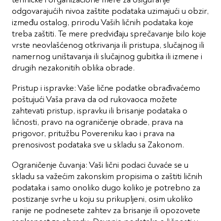
odgovarajućih nivoa zaštite podataka uzimajući u obzir,
između ostalog, prirodu Vaših ličnih podataka koje
treba zaštiti. Te mere predviđaju sprečavanje bilo koje
vrste neovlašćenog otkrivanja ili pristupa, slučajnog ili
namernog uništavanja ili slučajnog gubitka ili izmene i
drugih nezakonitih oblika obrade.
Pristup i ispravke: Vaše lične podatke obrađivaćemo
poštujući Vaša prava da od rukovaoca možete
zahtevati pristup, ispravku ili brisanje podataka o
ličnosti, pravo na ograničenje obrade, prava na
prigovor, pritužbu Povereniku kao i prava na
prenosivost podataka sve u skladu sa Zakonom.
Ograničenje čuvanja: Vaši lični podaci čuvaće se u
skladu sa važećim zakonskim propisima o zaštiti ličnih
podataka i samo onoliko dugo koliko je potrebno za
postizanje svrhe u koju su prikupljeni, osim ukoliko
ranije ne podnesete zahtev za brisanje ili opozovete