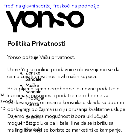
Pređi na glavni sadržaj
Preskoči na podnožje
Politika Privatnosti
Yonso poštuje Vašu privatnost.
U ime Yonso online prodavnice obavezujemo se da
Ženske
ćemo čuvati privatnost svih naših kupaca.
Sandale
Muške
Prikupljamo samo neophodne, osnovne podatke o
Sandale
ma
kupcima/ korisnicima i podatke neophodne za
Prodajna
izvoda
poslovanje i informisanje korisnika u skladu sa dobrim
Mesta
rpi.
poslovnim običajima i u cilju pružanja kvalitetne usluge.
O
Dajemo kupcima mogućnost izbora uključujući
Brendu
mogućnost odluke da li žele ili ne da se izbrišu sa
Blog
Kontakt
mailing lista koje se koriste za marketinške kampanje.