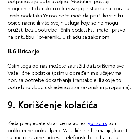
potpunosti je dobrovoljno. Međutim, postoji
mogućnost da nakon otkazivanja pristanka na obradu
ličnih podataka Yonso neće moći da pruži korisniku
pojedinačne ili više svojih usluga koje se ne mogu
pružati bez upotrebe ličnih podataka. Imate i pravo
na pritužbu Povereniku u skladu sa zakonom.
8.6 Brisanje
Osim toga od nas možete zatražiti da izbrišemo sve
Vaše lične podatke (osim u određenim slučajevima,
npr. za potrebe dokazivanja transakcije ili ako je to
potrebno zbog usklađenosti sa zakonskim propisima).
9. Korišćenje kolačića
Kada pregledate stranice na adresi
yonso.rs
tom
prilikom ne prikupljamo Vaše lične informacije, kao što
su ime i prezime, adresa, telefonski broj ili adresa