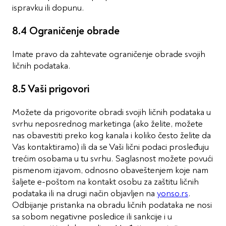
ispravku ili dopunu.
8.4 Ograničenje obrade
Imate pravo da zahtevate ograničenje obrade svojih
ličnih podataka.
8.5 Vaši prigovori
Možete da prigovorite obradi svojih ličnih podataka u
svrhu neposrednog marketinga (ako želite, možete
nas obavestiti preko kog kanala i koliko često želite da
Vas kontaktiramo) ili da se Vaši lični podaci prosleđuju
trećim osobama u tu svrhu. Saglasnost možete povući
pismenom izjavom, odnosno obaveštenjem koje nam
šaljete e-poštom na kontakt osobu za zaštitu ličnih
podataka ili na drugi način objavljen na
yonso.rs
.
Odbijanje pristanka na obradu ličnih podataka ne nosi
sa sobom negativne posledice ili sankcije i u