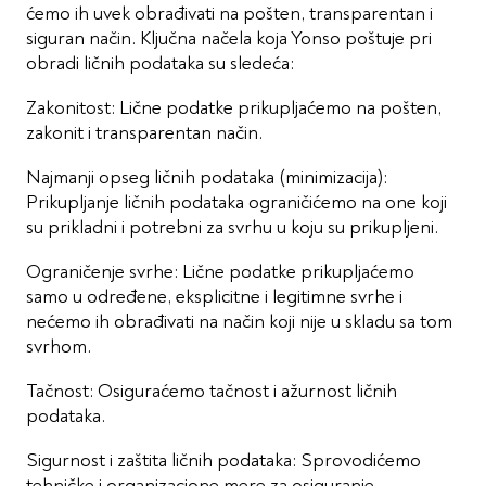
ćemo ih uvek obrađivati na pošten, transparentan i
siguran način. Ključna načela koja Yonso poštuje pri
obradi ličnih podataka su sledeća:
Zakonitost: Lične podatke prikupljaćemo na pošten,
zakonit i transparentan način.
Najmanji opseg ličnih podataka (minimizacija):
Prikupljanje ličnih podataka ograničićemo na one koji
su prikladni i potrebni za svrhu u koju su prikupljeni.
Ograničenje svrhe: Lične podatke prikupljaćemo
samo u određene, eksplicitne i legitimne svrhe i
nećemo ih obrađivati na način koji nije u skladu sa tom
svrhom.
Tačnost: Osiguraćemo tačnost i ažurnost ličnih
podataka.
Sigurnost i zaštita ličnih podataka: Sprovodićemo
tehničke i organizacione mere za osiguranje