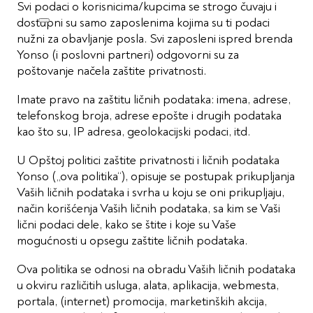
Svi podaci o korisnicima/kupcima se strogo čuvaju i
dostupni su samo zaposlenima kojima su ti podaci
nužni za obavljanje posla. Svi zaposleni ispred brenda
Yonso (i poslovni partneri) odgovorni su za
poštovanje načela zaštite privatnosti.
Imate pravo na zaštitu ličnih podataka: imena, adrese,
telefonskog broja, adrese epošte i drugih podataka
kao što su, IP adresa, geolokacijski podaci, itd.
U Opštoj politici zaštite privatnosti i ličnih podataka
Yonso („ova politika“), opisuje se postupak prikupljanja
Vaših ličnih podataka i svrha u koju se oni prikupljaju,
način korišćenja Vaših ličnih podataka, sa kim se Vaši
lični podaci dele, kako se štite i koje su Vaše
mogućnosti u opsegu zaštite ličnih podataka.
Ova politika se odnosi na obradu Vaših ličnih podataka
u okviru različitih usluga, alata, aplikacija, webmesta,
portala, (internet) promocija, marketinških akcija,