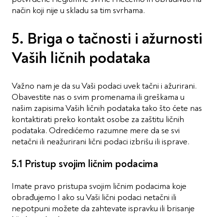
način koji nije u skladu sa tim svrhama.
5. Briga o tačnosti i ažurnosti
Vaših ličnih podataka
Važno nam je da su Vaši podaci uvek tačni i ažurirani.
Obavestite nas o svim promenama ili greškama u
našim zapisima Vaših ličnih podataka tako što ćete nas
kontaktirati preko kontakt osobe za zaštitu ličnih
podataka. Odredićemo razumne mere da se svi
netačni ili neažurirani lični podaci izbrišu ili isprave.
5.1 Pristup svojim ličnim podacima
Imate pravo pristupa svojim ličnim podacima koje
obrađujemo I ako su Vaši lični podaci netačni ili
nepotpuni možete da zahtevate ispravku ili brisanje