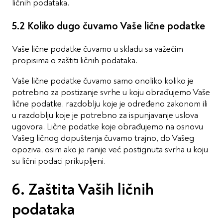
ličnih podataka.
5.2 Koliko dugo čuvamo Vaše lične podatke
Vaše lične podatke čuvamo u skladu sa važećim
propisima o zaštiti ličnih podataka.
Vaše lične podatke čuvamo samo onoliko koliko je
potrebno za postizanje svrhe u koju obrađujemo Vaše
lične podatke, razdoblju koje je određeno zakonom ili
u razdoblju koje je potrebno za ispunjavanje uslova
ugovora. Lične podatke koje obrađujemo na osnovu
Vašeg ličnog dopuštenja čuvamo trajno, do Vašeg
opoziva, osim ako je ranije već postignuta svrha u koju
su lični podaci prikupljeni.
6. Zaštita Vaših ličnih
podataka