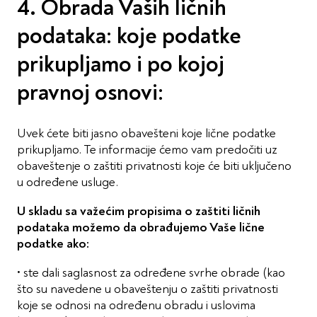
4. Obrada Vaših ličnih
podataka: koje podatke
prikupljamo i po kojoj
pravnoj osnovi:
Uvek ćete biti jasno obavešteni koje lične podatke
prikupljamo. Te informacije ćemo vam predočiti uz
obaveštenje o zaštiti privatnosti koje će biti uključeno
u određene usluge.
U skladu sa važećim propisima o zaštiti ličnih
podataka možemo da obrađujemo Vaše lične
podatke ako:
• ste dali saglasnost za određene svrhe obrade (kao
što su navedene u obaveštenju o zaštiti privatnosti
koje se odnosi na određenu obradu i uslovima