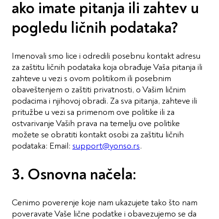
ako imate pitanja ili zahtev u
pogledu ličnih podataka?
Imenovali smo lice i odredili posebnu kontakt adresu
za zaštitu ličnih podataka koja obrađuje Vaša pitanja ili
zahteve u vezi s ovom politikom ili posebnim
obaveštenjem o zaštiti privatnosti, o Vašim ličnim
podacima i njihovoj obradi. Za sva pitanja, zahteve ili
pritužbe u vezi sa primenom ove politike ili za
ostvarivanje Vaših prava na temelju ove politike
možete se obratiti kontakt osobi za zaštitu ličnih
podataka: Email:
support@yonso.rs
.
3. Osnovna načela:
Cenimo poverenje koje nam ukazujete tako što nam
poveravate Vaše lične podatke i obavezujemo se da