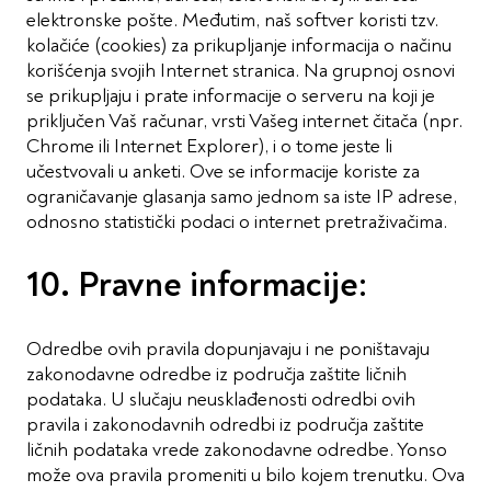
elektronske pošte. Međutim, naš softver koristi tzv.
kolačiće (cookies) za prikupljanje informacija o načinu
korišćenja svojih Internet stranica. Na grupnoj osnovi
se prikupljaju i prate informacije o serveru na koji je
priključen Vaš računar, vrsti Vašeg internet čitača (npr.
Chrome ili Internet Explorer), i o tome jeste li
učestvovali u anketi. Ove se informacije koriste za
ograničavanje glasanja samo jednom sa iste IP adrese,
odnosno statistički podaci o internet pretraživačima.
10. Pravne informacije:
Odredbe ovih pravila dopunjavaju i ne poništavaju
zakonodavne odredbe iz područja zaštite ličnih
podataka. U slučaju neusklađenosti odredbi ovih
pravila i zakonodavnih odredbi iz područja zaštite
ličnih podataka vrede zakonodavne odredbe. Yonso
može ova pravila promeniti u bilo kojem trenutku. Ova