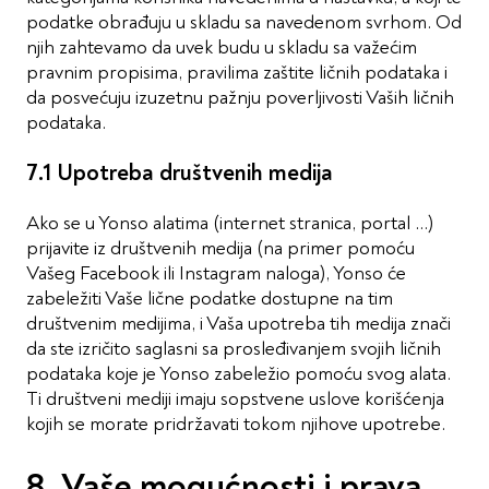
podatke obrađuju u skladu sa navedenom svrhom. Od
njih zahtevamo da uvek budu u skladu sa važećim
pravnim propisima, pravilima zaštite ličnih podataka i
da posvećuju izuzetnu pažnju poverljivosti Vaših ličnih
podataka.
7.1 Upotreba društvenih medija
Ako se u Yonso alatima (internet stranica, portal …)
prijavite iz društvenih medija (na primer pomoću
Vašeg Facebook ili Instagram naloga), Yonso će
zabeležiti Vaše lične podatke dostupne na tim
društvenim medijima, i Vaša upotreba tih medija znači
da ste izričito saglasni sa prosleđivanjem svojih ličnih
podataka koje je Yonso zabeležio pomoću svog alata.
Ti društveni mediji imaju sopstvene uslove korišćenja
kojih se morate pridržavati tokom njihove upotrebe.
8. Vaše mogućnosti i prava