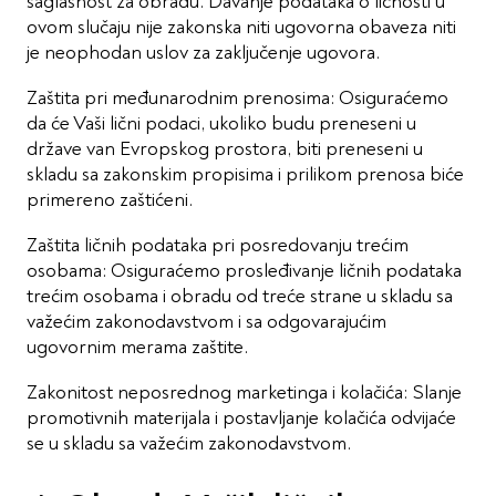
saglasnost za obradu. Davanje podataka o ličnosti u
ovom slučaju nije zakonska niti ugovorna obaveza niti
je neophodan uslov za zaključenje ugovora.
Zaštita pri međunarodnim prenosima: Osiguraćemo
da će Vaši lični podaci, ukoliko budu preneseni u
države van Evropskog prostora, biti preneseni u
skladu sa zakonskim propisima i prilikom prenosa biće
primereno zaštićeni.
Zaštita ličnih podataka pri posredovanju trećim
osobama: Osiguraćemo prosleđivanje ličnih podataka
trećim osobama i obradu od treće strane u skladu sa
važećim zakonodavstvom i sa odgovarajućim
ugovornim merama zaštite.
Zakonitost neposrednog marketinga i kolačića: Slanje
promotivnih materijala i postavljanje kolačića odvijaće
se u skladu sa važećim zakonodavstvom.