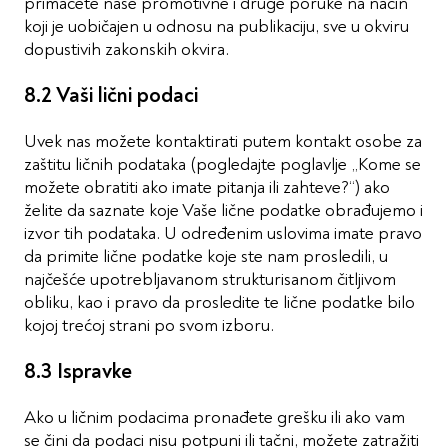
primaćete naše promotivne i druge poruke na način
koji je uobičajen u odnosu na publikaciju, sve u okviru
dopustivih zakonskih okvira.
8.2 Vaši lični podaci
Uvek nas možete kontaktirati putem kontakt osobe za
zaštitu ličnih podataka (pogledajte poglavlje „Kome se
možete obratiti ako imate pitanja ili zahteve?“) ako
želite da saznate koje Vaše lične podatke obrađujemo i
izvor tih podataka. U određenim uslovima imate pravo
da primite lične podatke koje ste nam prosledili, u
najčešće upotrebljavanom strukturisanom čitljivom
obliku, kao i pravo da prosledite te lične podatke bilo
kojoj trećoj strani po svom izboru.
8.3 Ispravke
Ako u ličnim podacima pronađete grešku ili ako vam
se čini da podaci nisu potpuni ili tačni, možete zatražiti