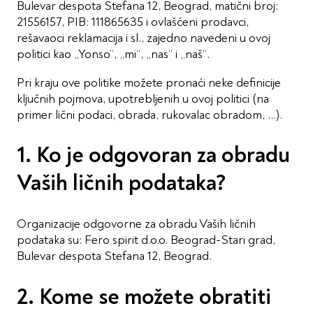
Bulevar despota Stefana 12, Beograd, matični broj:
21556157, PIB: 111865635 i ovlašćeni prodavci,
rešavaoci reklamacija i sl., zajedno navedeni u ovoj
politici kao „Yonso“, „mi“, „nas“ i „naš“.
Pri kraju ove politike možete pronaći neke definicije
ključnih pojmova, upotrebljenih u ovoj politici (na
primer lični podaci, obrada, rukovalac obradom, …).
1. Ko je odgovoran za obradu
Vaših ličnih podataka?
Organizacije odgovorne za obradu Vaših ličnih
podataka su: Fero spirit d.o.o. Beograd-Stari grad,
Bulevar despota Stefana 12, Beograd.
2. Kome se možete obratiti