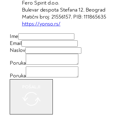
Fero Spirit d.o.o.
Bulevar despota Stefana 12, Beograd
Matični broj: 21556157, PIB: 111865635
https://yonso.rs/
Ime
Email
Naslov
Poruka
Poruka
POŠALJI