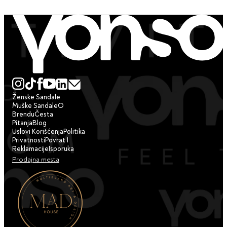
Ženske Sandale
Muške Sandale
O
Brendu
Česta
Pitanja
Blog
Uslovi Korišćenja
Politika
Privatnosti
Povrat I
Reklamacije
Isporuka
Prodajna mesta