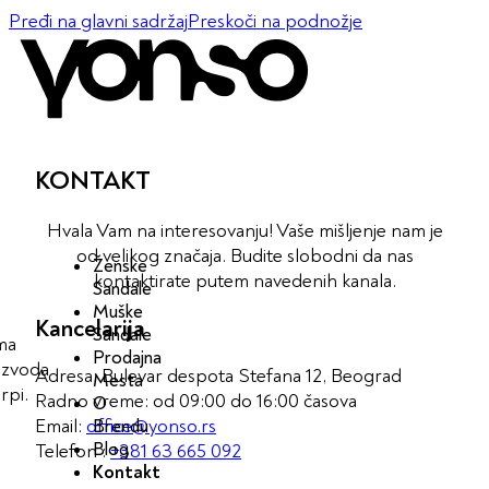
Pređi na glavni sadržaj
Preskoči na podnožje
KONTAKT
Hvala Vam na interesovanju! Vaše mišljenje nam je
od velikog značaja. Budite slobodni da nas
Ženske
kontaktirate putem navedenih kanala.
Sandale
Muške
Kancelarija
Sandale
ma
Prodajna
izvoda
Adresa: Bulevar despota Stefana 12, Beograd
Mesta
rpi.
Radno vreme: od 09:00 do 16:00 časova
O
Email:
office@yonso.rs
Brendu
Blog
Telefon :
+381 63 665 092
Kontakt